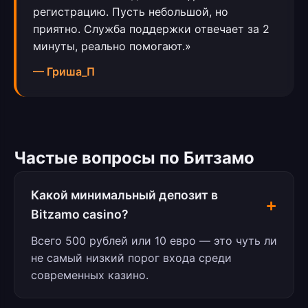
регистрацию. Пусть небольшой, но
приятно. Служба поддержки отвечает за 2
минуты, реально помогают.»
— Гриша_П
Частые вопросы по Битзамо
Какой минимальный депозит в
Bitzamo casino?
Всего 500 рублей или 10 евро — это чуть ли
не самый низкий порог входа среди
современных казино.