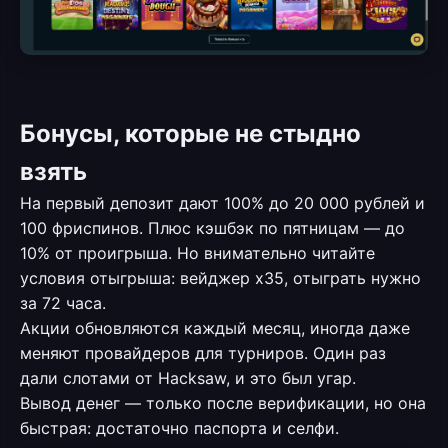
Бонусы, которые не стыдно
взять
На первый депозит дают 100% до 20 000 рублей и
100 фриспинов. Плюс кэшбэк по пятницам — до
10% от проигрыша. Но внимательно читайте
условия отыгрыша: вейджер x35, отыграть нужно
за 72 часа.
Акции обновляются каждый месяц, иногда даже
меняют провайдеров для турниров. Один раз
дали слотами от Hacksaw, и это был угар.
Вывод денег — только после верификации, но она
быстрая: достаточно паспорта и селфи.