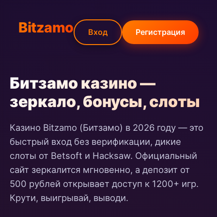
Bitzamo
Вход
Регистрация
Битзамо казино —
зеркало, бонусы, слоты
Казино Bitzamo (Битзамо) в 2026 году — это
быстрый вход без верификации, дикие
слоты от Betsoft и Hacksaw. Официальный
сайт зеркалится мгновенно, а депозит от
500 рублей открывает доступ к 1200+ игр.
Крути, выигрывай, выводи.