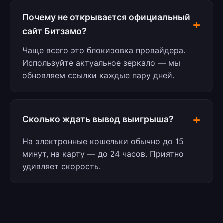
Почему не открывается официальный
сайт Битзамо?
Чаще всего это блокировка провайдера.
Используйте актуальное зеркало — мы
обновляем ссылки каждые пару дней.
Сколько ждать вывод выигрыша?
На электронные кошельки обычно до 15
минут, на карту — до 24 часов. Приятно
удивляет скорость.